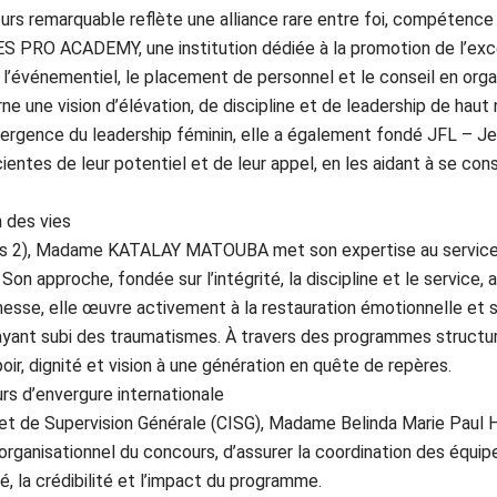
ours remarquable reflète une alliance rare entre foi, compétenc
LES PRO ACADEMY, une institution dédiée à la promotion de l’e
 l’événementiel, le placement de personnel et le conseil en orga
e une vision d’élévation, de discipline et de leadership de haut 
mergence du leadership féminin, elle a également fondé JFL – 
es de leur potentiel et de leur appel, en les aidant à se constr
 des vies
ass 2), Madame KATALAY MATOUBA met son expertise au service de
 Son approche, fondée sur l’intégrité, la discipline et le service
esse, elle œuvre activement à la restauration émotionnelle et s
 ayant subi des traumatismes. À travers des programmes structur
ir, dignité et vision à une génération en quête de repères.
rs d’envergure internationale
e et de Supervision Générale (CISG), Madame Belinda Marie Pa
 organisationnel du concours, d’assurer la coordination des équip
ité, la crédibilité et l’impact du programme.