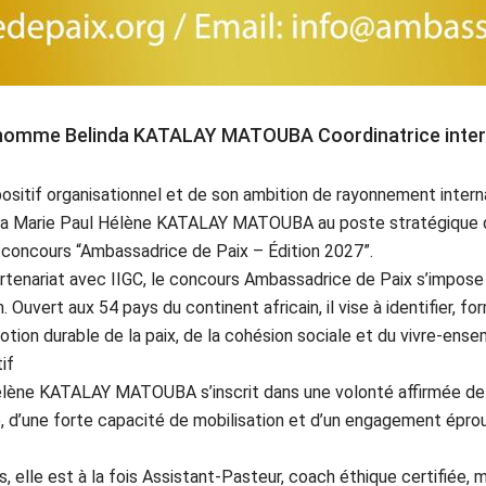
mme Belinda KATALAY MATOUBA Coordinatrice interna
ositif organisationnel et de son ambition de rayonnement inte
da Marie Paul Hélène KATALAY MATOUBA au poste stratégique de
 concours “Ambassadrice de Paix – Édition 2027”.
artenariat avec IIGC, le concours Ambassadrice de Paix s’impo
 Ouvert aux 54 pays du continent africain, il vise à identifier, f
on durable de la paix, de la cohésion sociale et du vivre-ensem
if
lène KATALAY MATOUBA s’inscrit dans une volonté affirmée de c
e, d’une forte capacité de mobilisation et d’un engagement épro
, elle est à la fois Assistant-Pasteur, coach éthique certifiée,