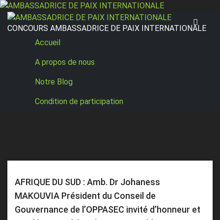
Skip
to
CONCOURS AMBASSADRICE DE PAIX INTERNATIONALE
content
Accueil
A propos de nous
Notre Blog
Condition de participation
AFRIQUE DU SUD : Amb. Dr Johaness
MAKOUVIA Président du Conseil de
Gouvernance de l’OPPASEC invité d’honneur et