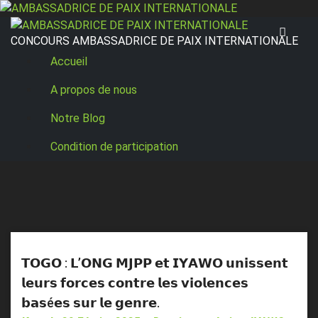
Skip
to
CONCOURS AMBASSADRICE DE PAIX INTERNATIONALE
content
Accueil
A propos de nous
Notre Blog
Condition de participation
𝗧𝗢𝗚𝗢 : 𝗟’𝗢𝗡𝗚 𝗠𝗝𝗣𝗣 𝗲𝘁 𝗜𝗬𝗔𝗪𝗢 𝘂𝗻𝗶𝘀𝘀𝗲𝗻𝘁
𝗹𝗲𝘂𝗿𝘀 𝗳𝗼𝗿𝗰𝗲𝘀 𝗰𝗼𝗻𝘁𝗿𝗲 𝗹𝗲𝘀 𝘃𝗶𝗼𝗹𝗲𝗻𝗰𝗲𝘀
𝗯𝗮𝘀é𝗲𝘀 𝘀𝘂𝗿 𝗹𝗲 𝗴𝗲𝗻𝗿𝗲.