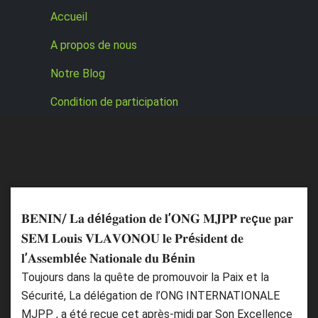
Accueil
A propos de nous
Notre Blog
Condition de participation
𝐁𝐄𝐍𝐈𝐍/ 𝐋𝐚 𝐝é𝐥é𝐠𝐚𝐭𝐢𝐨𝐧 𝐝𝐞 𝐥’𝐎𝐍𝐆 𝐌𝐉𝐏𝐏 𝐫𝐞ç𝐮𝐞 𝐩𝐚𝐫
𝐒𝐄𝐌 𝐋𝐨𝐮𝐢𝐬 𝐕𝐋𝐀𝐕𝐎𝐍𝐎𝐔 𝐥𝐞 𝐏𝐫é𝐬𝐢𝐝𝐞𝐧𝐭 𝐝𝐞
𝐥’𝐀𝐬𝐬𝐞𝐦𝐛𝐥é𝐞 𝐍𝐚𝐭𝐢𝐨𝐧𝐚𝐥𝐞 𝐝𝐮 𝐁é𝐧𝐢𝐧
Toujours dans la quête de promouvoir la Paix et la
Sécurité, La délégation de l’ONG INTERNATIONALE
MJPP , a été reçue cet après-midi par Son Excellence