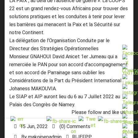
LA PAIX , au delà de l’absence de guerre ». La COOPS
22 est un grand rendez-vous Africains pour trouver des
solutions pratiques et les conduites à tenir pour lever
les barrières qui menacent la Paix et la Sécurité sur
notre Continent.
La délégation de l’Organisation Conduite par le
Directeur des Stratégies Opérationnelles
Monsieur GNAHOUI David Anicet 1er Jumeau qui a
remerciée le PAN pour son accord d’accompagnement
et son accord de Parrainage sans oublier les
Considérations de la Part du Président International
Johaness MAKOUVIA.
Le SIAP et AIP auront lieu du 6 au 7 Juillet 2022 au
Palais des Congrès de Niamey.
Please follow and like us:
15 Jun, 2022
(0) Comments
By
makojpepadmin
RIJEFPP